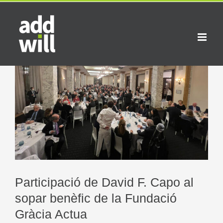
Skip
to
content
View
Larger
Image
Participació de David F. Capo al
sopar benèfic de la Fundació
Gràcia Actua