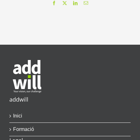
Facebook
X
LinkedIn
Email
addwill
Inici
Formació