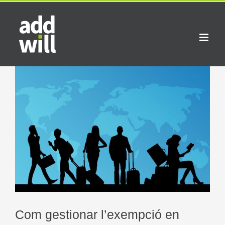
Skip
to
content
View
Larger
Image
Com gestionar l’exempció en