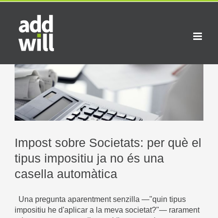
Skip
to
content
Impost sobre Societats: per què el
tipus impositiu ja no és una
casella automàtica
Una pregunta aparentment senzilla —"quin tipus
impositiu he d'aplicar a la meva societat?"— rarament