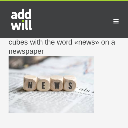
Skip
to
content
cubes with the word «news» on a
newspaper