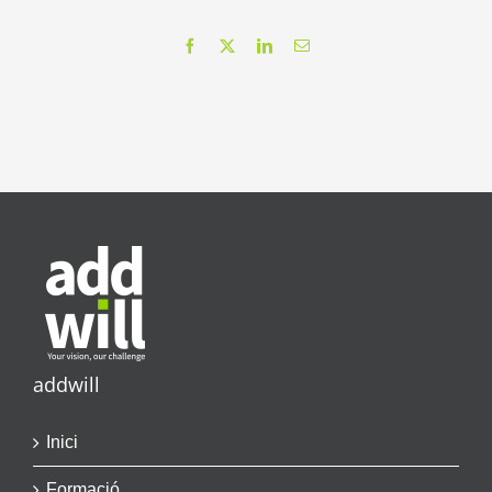
Facebook
X
LinkedIn
Email
addwill
Inici
Formació