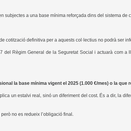
den subjectes a una base mínima reforçada dins del sistema de co
de cotització definitiva per a aquests col·lectius no podrà ser inf
 del Règim General de la Seguretat Social i actuarà com a lli
onal la base mínima vigent el 2025 (1.000 €/mes) o la que re
lica un estalvi real, sinó un diferiment del cost. És a dir, la dif
 però no es redueix l’obligació final.