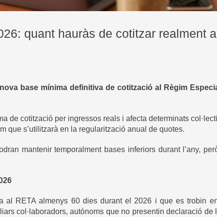
6: quant hauràs de cotitzar realment 
nova base mínima definitiva de cotització al Règim Espec
 de cotització per ingressos reals i afecta determinats col·lect
im que s’utilitzarà en la regularització anual de quotes.
odran mantenir temporalment bases inferiors durant l’any, pe
2026
ta al RETA almenys 60 dies durant el 2026 i que es trobin en
iliars col·laboradors, autònoms que no presentin declaració de l’