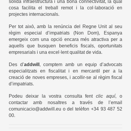
sòlida infraestructura i una bona connectivitat, la qual
cosa facilita el treball remot i la col·laboració en
projectes internacionals.
Per tot això, amb la renúncia del Regne Unit al seu
règim especial d’impatriats (Non Dom), Espanya
emergeix com una opció encara més atractiva per a
aquells que busquen beneficis fiscals, oportunitats
empresarials i una excel·lent qualitat de vida.
Des d’
addwill
, comptem amb un equip d’advocats
especialitzats en fiscalitat i en mercantil per a la
creació de noves empreses, i acollir-se al règim fiscal
d’impatriats.
Podeu deixar la vostra consulta fent
clic aquí
, o
contactar amb nosaltres a través de l’email
comunicacio@addwill.eu o del telèfon +34 93 487 52
00.