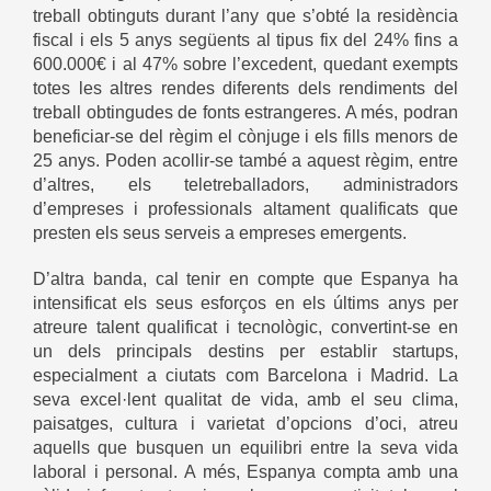
treball obtinguts durant l’any que s’obté la residència
fiscal i els 5 anys següents al tipus fix del 24% fins a
600.000€ i al 47% sobre l’excedent, quedant exempts
totes les altres rendes diferents dels rendiments del
treball obtingudes de fonts estrangeres. A més, podran
beneficiar-se del règim el cònjuge i els fills menors de
25 anys. Poden acollir-se també a aquest règim, entre
d’altres, els teletreballadors, administradors
d’empreses i professionals altament qualificats que
presten els seus serveis a empreses emergents.
D’altra banda, cal tenir en compte que Espanya ha
intensificat els seus esforços en els últims anys per
atreure talent qualificat i tecnològic, convertint-se en
un dels principals destins per establir startups,
especialment a ciutats com Barcelona i Madrid. La
seva excel·lent qualitat de vida, amb el seu clima,
paisatges, cultura i varietat d’opcions d’oci, atreu
aquells que busquen un equilibri entre la seva vida
laboral i personal. A més, Espanya compta amb una