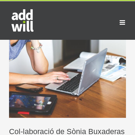
Skip
to
content
View
Larger
Image
Col-laboració de Sònia Buxaderas