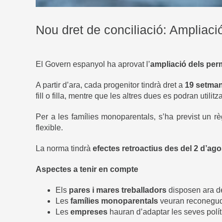
Nou dret de conciliació: Ampliac
El Govern espanyol ha aprovat l’
ampliació dels per
A partir d’ara, cada progenitor tindrà dret a
19 setman
fill o filla, mentre que les altres dues es podran utilit
Per a les famílies monoparentals, s’ha previst un r
flexible.
La norma tindrà
efectes retroactius des del 2 d’ag
Aspectes a tenir en compte
Els
pares i mares treballadors
disposen ara de 
Les
famílies monoparentals
veuran reconeguda
Les
empreses
hauran d’adaptar les seves polí