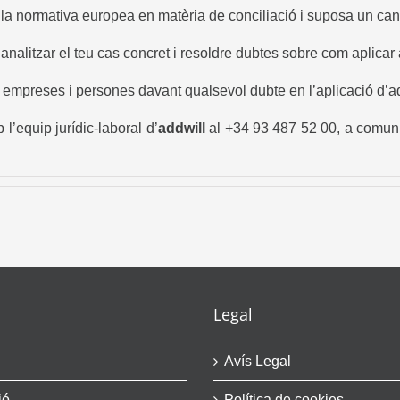
normativa europea en matèria de conciliació i suposa un canvi re
analitzar el teu cas concret i resoldre dubtes sobre com aplicar
a empreses i persones davant qualsevol dubte en l’aplicació d’a
’equip jurídic-laboral d’
addwill
al +34 93 487 52 00, a
comun
Legal
Avís Legal
ió
Política de cookies