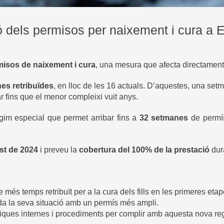
ió dels permisos per naixement i cura a
misos de naixement i cura
, una mesura que afecta directament a
es retribuïdes
, en lloc de les 16 actuals. D’aquestes, una set
zar fins que el menor compleixi vuit anys.
ègim especial que permet arribar fins a
32 setmanes
de permís
ost de 2024
i preveu la
cobertura del 100% de la prestació
dur
més temps retribuït per a la cura dels fills en les primeres etap
 la seva situació amb un permís més ampli.
tiques internes i procediments per complir amb aquesta nova re