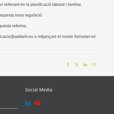
llevant en la planificació laboral i familiar.
 aquesta nova regulació.
questa reforma.
icacio@addwill.eu
o mitjançant el nostre
formulari en
Facebook
X
LinkedIn
Email
Social Media